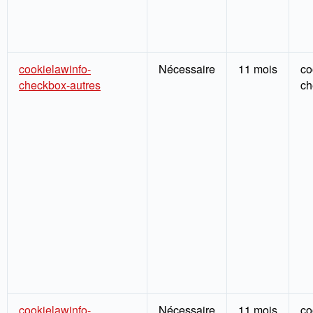
cookielawinfo-
Nécessaire
11 mois
co
checkbox-autres
ch
cookielawinfo-
Nécessaire
11 mois
co