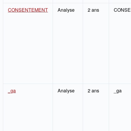
CONSENTEMENT
Analyse
2 ans
CONSE
_ga
Analyse
2 ans
_ga