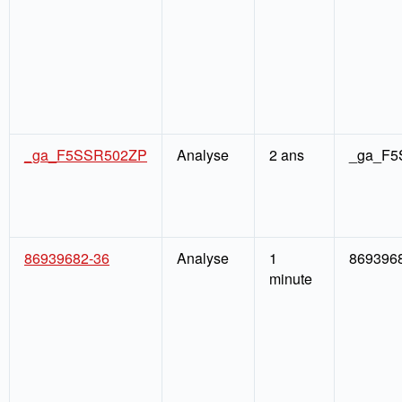
_ga_F5SSR502ZP
Analyse
2 ans
_ga_F5
86939682-36
Analyse
1
869396
minute