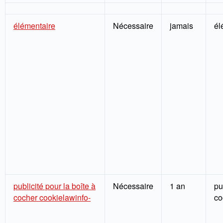
élémentaire
Nécessaire
jamais
él
publicité pour la boîte à
Nécessaire
1 an
pu
cocher cookielawinfo-
co