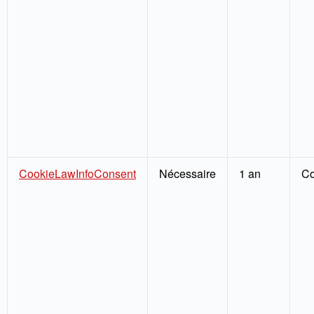
CookieLawInfoConsent
Nécessaire
1 an
Co