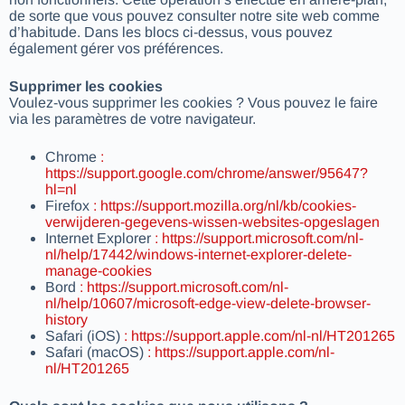
de sorte que vous pouvez consulter notre site web comme
d’habitude. Dans les blocs ci-dessus, vous pouvez
également gérer vos préférences.
Supprimer les cookies
Voulez-vous supprimer les cookies ? Vous pouvez le faire
via les paramètres de votre navigateur.
Chrome
:
https://support.google.com/chrome/answer/95647?
hl=nl
Firefox
: https://support.mozilla.org/nl/kb/cookies-
verwijderen-gegevens-wissen-websites-opgeslagen
Internet Explorer
: https://support.microsoft.com/nl-
nl/help/17442/windows-internet-explorer-delete-
manage-cookies
Bord
: https://support.microsoft.com/nl-
nl/help/10607/microsoft-edge-view-delete-browser-
history
Safari (iOS)
: https://support.apple.com/nl-nl/HT201265
Safari (macOS)
: https://support.apple.com/nl-
nl/HT201265