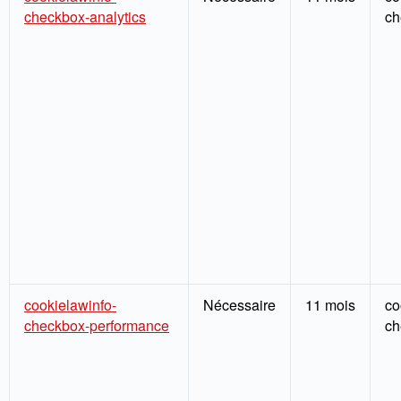
checkbox-analytics
ch
cookielawinfo-
Nécessaire
11 mois
co
checkbox-performance
ch