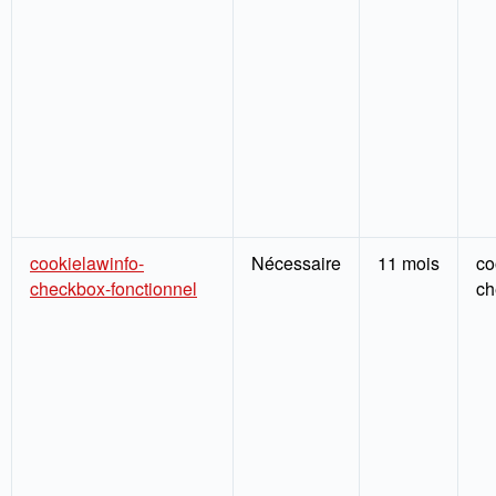
cookielawinfo-
Nécessaire
11 mois
co
checkbox-fonctionnel
ch