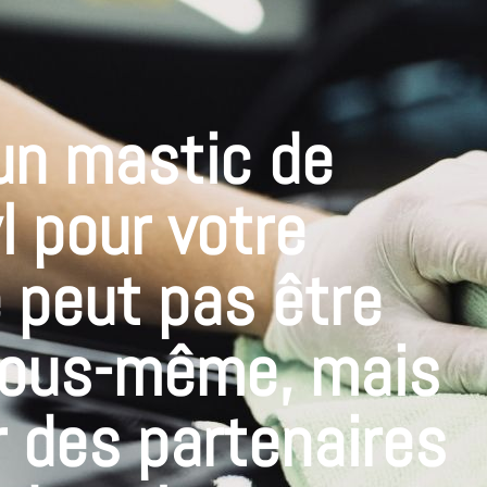
'un mastic de
l pour votre
 peut pas être
vous-même, mais
 des partenaires