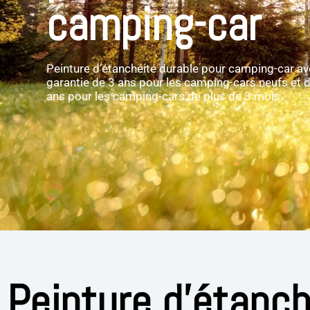
camping-car
Peinture d’étanchéité durable pour camping-car a
garantie de 3 ans pour les camping-cars neufs et 
ans pour les camping-cars de plus de 3 mois.
Peinture d'étanch