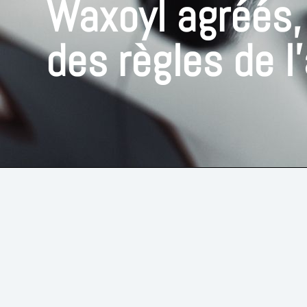
Waxoyl agréés,
des règles de l'