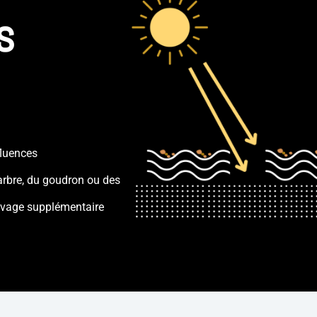
s
fluences
’arbre, du goudron ou des
avage supplémentaire