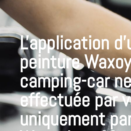
L'application d
peinture Waxoy
camping-car ne
effectuée par 
uniquement par