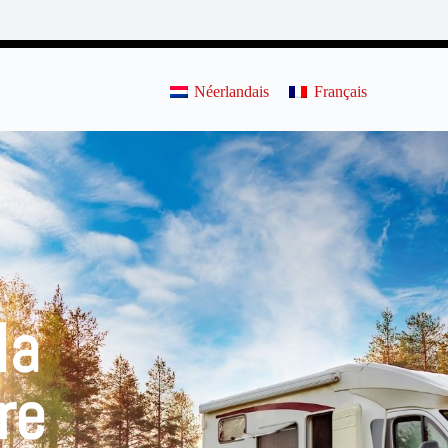
Néerlandais
Français
la
re