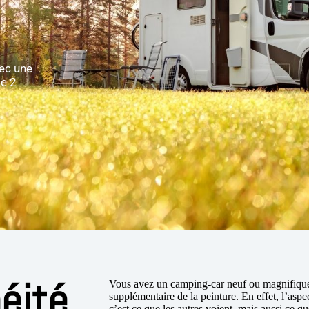
vec une
de 2
éité
Vous avez un camping-car neuf ou magnifique 
supplémentaire de la peinture. En effet, l’aspe
c’est ce que les autres voient, mais aussi ce q