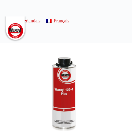
0
Néerlandais
Français