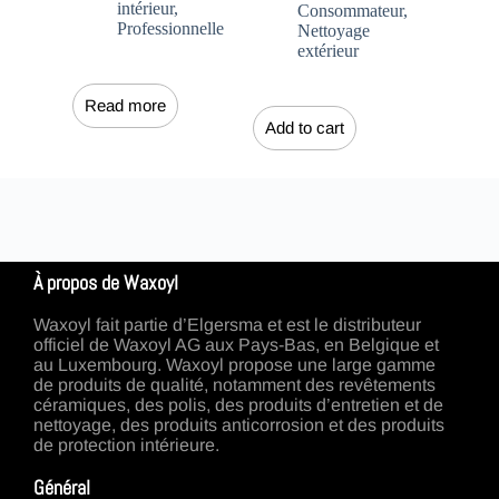
intérieur
,
Consommateur
,
Professionnelle
Nettoyage
extérieur
Read more
Add to cart
À propos de Waxoyl
Waxoyl fait partie d’Elgersma et est le distributeur
officiel de Waxoyl AG aux Pays-Bas, en Belgique et
au Luxembourg. Waxoyl propose une large gamme
de produits de qualité, notamment des revêtements
céramiques, des polis, des produits d’entretien et de
nettoyage, des produits anticorrosion et des produits
de protection intérieure.
Général