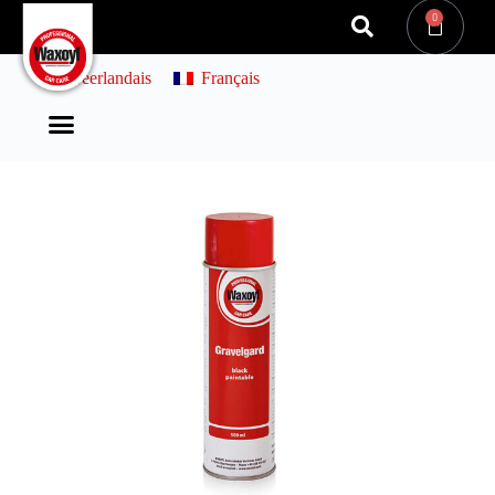
0
Néerlandais
Français