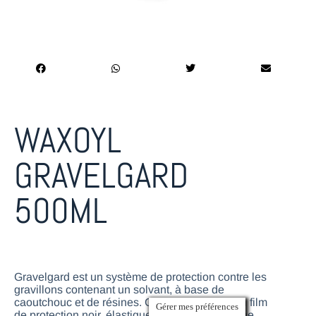
WAXOYL
GRAVELGARD
500ML
Gravelgard est un système de protection contre les
gravillons contenant un solvant, à base de
caoutchouc et de résines. Gravelgard forme un film
Gérer mes préférences
de protection noir, élastique et flexible qui sèche