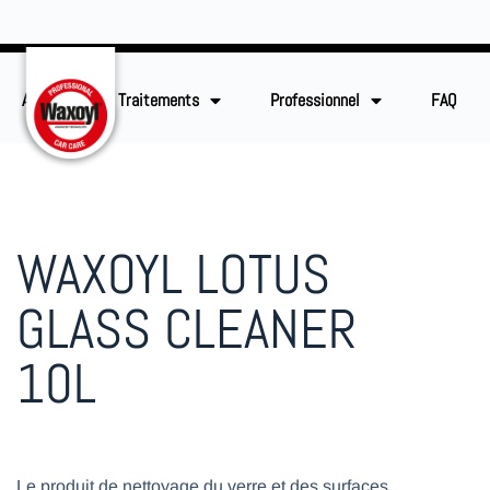
Accueil
Traitements
Professionnel
FAQ
WAXOYL LOTUS
GLASS CLEANER
10L
Le produit de nettoyage du verre et des surfaces