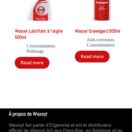
Waxoyl Lubrifiant à l’argile
Waxoyl Gravelgard 500ml
500ml
Anti-corrosion
,
Consommateur
Consommateur
,
Polissage
Read more
Read more
À propos de Waxoyl
Waxoyl fait partie d’Elgersma et est le distributeur
officiel de Waxoyl AG aux Pays-Bas, en Belgique et au