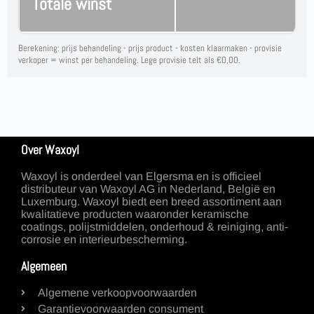
Totale winst
Berekening: prijs behandeling - prijs product - kosten klaarmaken - provisie
verkoper = winst per behandeling. Lege provisie telt als €0,00.
Over Waxoyl
Waxoyl is onderdeel van Elgersma en is officieel
distributeur van Waxoyl AG in Nederland, België en
Luxemburg. Waxoyl biedt een breed assortiment aan
kwalitatieve producten waaronder keramische
coatings, polijstmiddelen, onderhoud & reiniging, anti-
corrosie en interieurbescherming.
Algemeen
Algemene verkoopvoorwaarden
Garantievoorwaarden consument