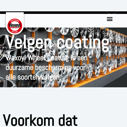
0
Velgen coating
Waxoyl Wheel Coating is een
duurzame bescherming voor
alle soorten velgen.
Voorkom dat