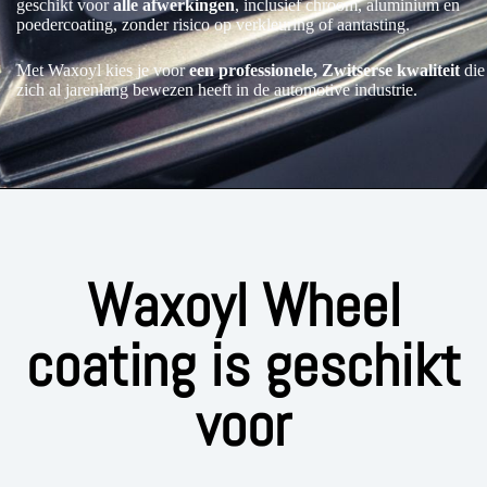
geschikt voor
alle afwerkingen
, inclusief chroom, aluminium en
poedercoating, zonder risico op verkleuring of aantasting.
Met Waxoyl kies je voor
een professionele, Zwitserse kwaliteit
die
zich al jarenlang bewezen heeft in de automotive industrie.
Waxoyl Wheel
coating is geschikt
voor