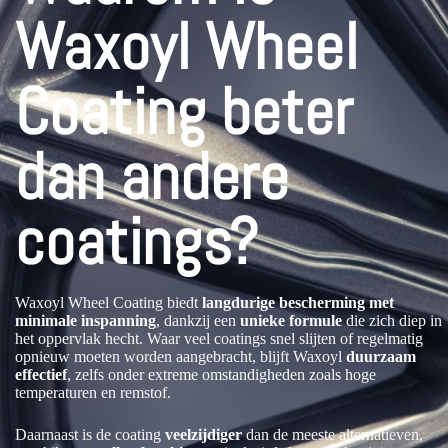
Waxoyl Wheel
Coating beter
dan andere
coatings?
Waxoyl Wheel Coating biedt
langdurige bescherming met
minimale inspanning
, dankzij een
unieke formule
die zich diep in
het oppervlak hecht. Waar veel coatings snel slijten of regelmatig
opnieuw moeten worden aangebracht, blijft Waxoyl
duurzaam
effectief
, zelfs onder extreme omstandigheden zoals hoge
temperaturen en remstof.
Daarnaast is de coating
veelzijdiger
dan de meeste alternatieven,