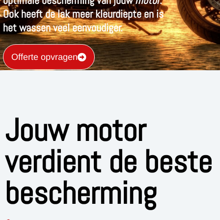
optimale bescherming van jouw
motor
.
Ook heeft de lak meer kleurdiepte en is
het wassen veel eenvoudiger.
Offerte opvragen
Jouw motor
verdient de beste
bescherming