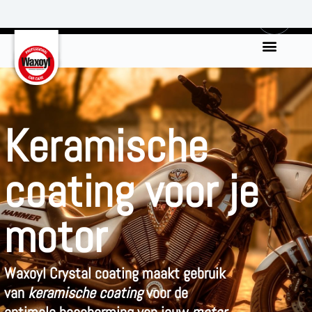
0
Keramische
coating voor je
motor
Waxoyl Crystal coating maakt gebruik
van
keramische coating
voor de