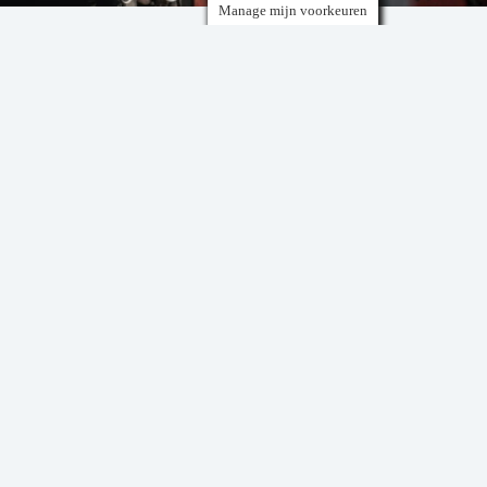
Bus en touringcar
Beschermt holle ruimtes tegen corrosie door vocht en
pekel
Voorkomt structurele aantasting van de carrosserie
Lichtgewicht coating zonder invloed op het
brandstofverbruik
Waarom kiezen voor
Waxoyl 120-4 Plus?
Eénmalige behandeling – levenslange
bescherming
Zelfherstellend bij kleine beschadigingen
Beschikbaar in meerdere verpakkingsformaten
Te gebruiken met handige sprayers voor optimale
dekking