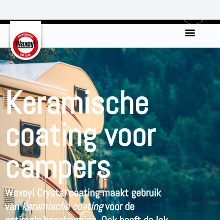
0
Keramische
coating voor
campers
Waxoyl Crystal coating maakt gebruik
van
keramische coating
voor de