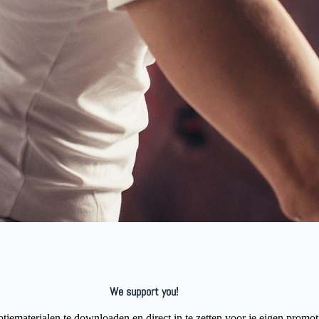
We support you!
ematerialen te downloaden en direct in te zetten voor je eigen promoti
 met je verzoek naar
marketing@elgersma.nl
en wij pakken je aanvraag 