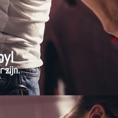
oyl
 zijn.
.