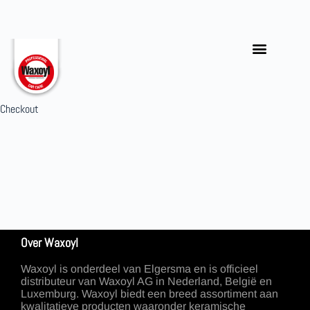
0
Checkout
Over Waxoyl
Waxoyl is onderdeel van Elgersma en is officieel
distributeur van Waxoyl AG in Nederland, België en
Luxemburg. Waxoyl biedt een breed assortiment aan
kwalitatieve producten waaronder keramische