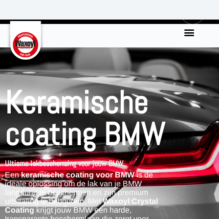
0
Keramische
coating BMW
Ultieme lakbescherming voor jouw BMW
Een
keramische coating voor BMW
is de
ideale oplossing om de lak van je BMW
langdurig te beschermen en zijn premium
uitstraling te behouden. Met
Waxoyl Crystal
Coating
krijgt jouw BMW een harde,
transparante beschermlaag die zorgt voor