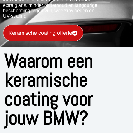
extra glans, minder onderhoud en langdurige
bescherming tegen vuil, weersinvloeden en
UV-straling.
Keramische coating offerte
Waarom een
keramische
coating voor
jouw BMW?