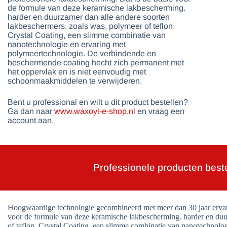
de formule van deze keramische lakbescherming.
harder en duurzamer dan alle andere soorten
lakbeschermers, zoals was, polymeer of teflon.
Crystal Coating, een slimme combinatie van
nanotechnologie en ervaring met
polymeertechnologie. De verbindende en
beschermende coating hecht zich permanent met
het oppervlak en is niet eenvoudig met
schoonmaakmiddelen te verwijderen.
Bent u professional en wilt u dit product bestellen?
Ga dan naar
www.waxoyl-e-shop.nl
en vraag een
account aan.
Professionele producten best
Hoogwaardige technologie gecombineerd met meer dan 30 jaar ervari
voor de formule van deze keramische lakbescherming. harder en duu
of teflon. Crystal Coating, een slimme combinatie van nanotechnolo