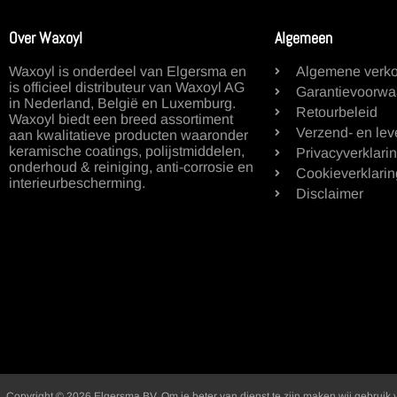
Over Waxoyl
Algemeen
Waxoyl is onderdeel van Elgersma en
Algemene verk
is officieel distributeur van Waxoyl AG
Garantievoorwa
in Nederland, België en Luxemburg.
Retourbeleid
Waxoyl biedt een breed assortiment
Verzend- en lev
aan kwalitatieve producten waaronder
keramische coatings, polijstmiddelen,
Privacyverklari
onderhoud & reiniging, anti-corrosie en
Cookieverklarin
interieurbescherming.
Disclaimer
Copyright © 2026 Elgersma BV. Om je beter van dienst te zijn maken wij gebruik 