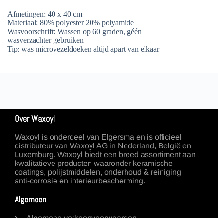
Afmetingen: 40 x 40 cm
Materiaal: 80% polyester 20% polyamide
Wasvoorschrift: Wassen op 60 graden, géén
wasverzachter gebruiken
Tip: was microvezeldoeken altijd apart van elkaar
Over Waxoyl
Waxoyl is onderdeel van Elgersma en is officieel
distributeur van Waxoyl AG in Nederland, België en
Luxemburg. Waxoyl biedt een breed assortiment aan
kwalitatieve producten waaronder keramische
coatings, polijstmiddelen, onderhoud & reiniging,
anti-corrosie en interieurbescherming.
Algemeen
Algemene verkoopvoorwaarden