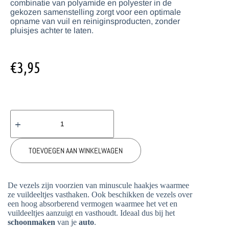
combinatie van polyamide en polyester in de
gekozen samenstelling zorgt voor een optimale
opname van vuil en reiniginsproducten, zonder
pluisjes achter te laten.
€
3,95
TOEVOEGEN AAN WINKELWAGEN
De vezels zijn voorzien van minuscule haakjes waarmee
ze vuildeeltjes vasthaken. Ook beschikken de vezels over
een hoog absorberend vermogen waarmee het vet en
vuildeeltjes aanzuigt en vasthoudt. Ideaal dus bij het
schoonmaken
van je
auto
.