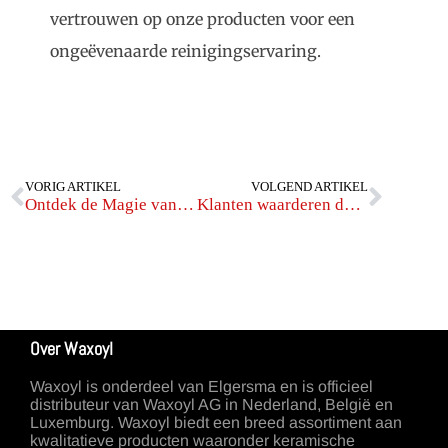
vertrouwen op onze producten voor een
ongeëvenaarde reinigingservaring.
VORIG ARTIKEL
VOLGEND ARTIKEL
Ontdek de Magie van Waxoyl Magic Clay
Klanten waarderen de diepte van de kleur
Over Waxoyl
Waxoyl is onderdeel van Elgersma en is officieel
distributeur van Waxoyl AG in Nederland, België en
Luxemburg. Waxoyl biedt een breed assortiment aan
kwalitatieve producten waaronder keramische